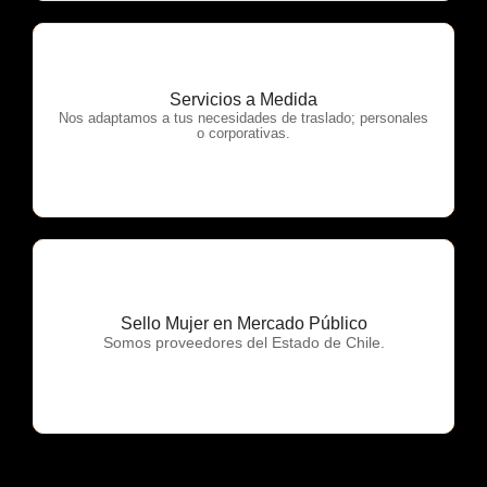
Servicios a Medida
OTP Servicios
Nos adaptamos a tus necesidades de traslado; personales
o corporativas.
Sello Mujer en Mercado Público
OTP Servicios
Somos proveedores del Estado de Chile.