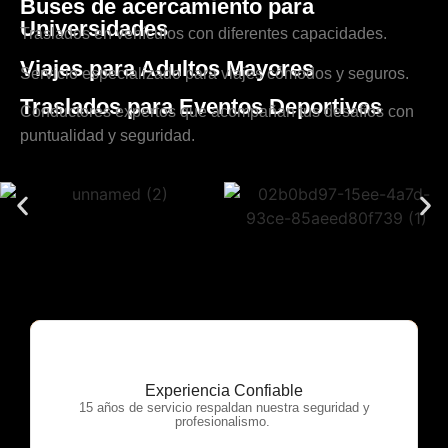
Buses de acercamiento para
Universidades
Traslados en vehículos con diferentes capacidades.
Viajes para Adultos Mayores
Servicio especializado para viajes cómodos y seguros.
Traslados para Eventos Deportivos
Conductores expertos que acompañan tus desafíos con
puntualidad y seguridad.
Experiencia Confiable
OTP Servicios
15 años de servicio respaldan nuestra seguridad y
profesionalismo.