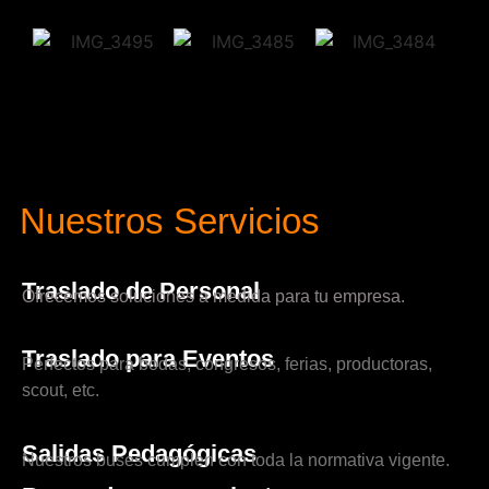
Nuestros Servicios
Traslado de Personal
Ofrecemos soluciones a medida para tu empresa.
Traslado para Eventos
Perfectos para bodas, congresos, ferias, productoras,
scout, etc.
Salidas Pedagógicas
Nuestros buses cumplen con toda la normativa vigente.