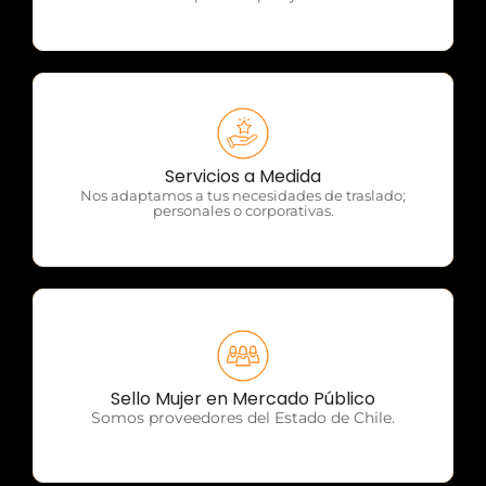
OTP Servicios
Servicios a Medida
Nos adaptamos a tus necesidades de traslado;
personales o corporativas.
OTP Servicios
Sello Mujer en Mercado Público
Somos proveedores del Estado de Chile.