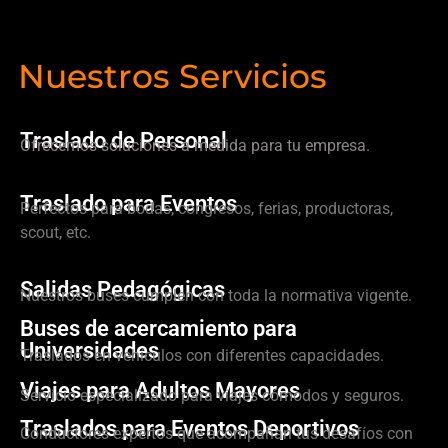
Nuestros Servicios
Traslado de Personal
Ofrecemos soluciones a medida para tu empresa.
Traslado para Eventos
Perfectos para bodas, congresos, ferias, productoras,
scout, etc.
Salidas Pedagógicas
Nuestros buses cumplen con toda la normativa vigente.
Buses de acercamiento para
Universidades
Traslados en vehículos con diferentes capacidades.
Viajes para Adultos Mayores
Servicio especializado para viajes cómodos y seguros.
Traslados para Eventos Deportivos
Conductores expertos que acompañan tus desafíos con