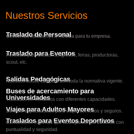
Nuestros Servicios
Traslado de Personal
Ofrecemos soluciones a medida para tu empresa.
Traslado para Eventos
Perfectos para bodas, congresos, ferias, productoras,
scout, etc.
Salidas Pedagógicas
Nuestros buses cumplen con toda la normativa vigente.
Buses de acercamiento para
Universidades
Traslados en vehículos con diferentes capacidades.
Viajes para Adultos Mayores
Servicio especializado para viajes cómodos y seguros.
Traslados para Eventos Deportivos
Conductores expertos que acompañan tus desafíos con
puntualidad y seguridad.