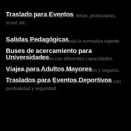
Traslado para Eventos
Perfectos para bodas, congresos, ferias, productoras,
scout, etc.
Salidas Pedagógicas
Nuestros buses cumplen con toda la normativa vigente.
Buses de acercamiento para
Universidades
Traslados en vehículos con diferentes capacidades.
Viajes para Adultos Mayores
Servicio especializado para viajes cómodos y seguros.
Traslados para Eventos Deportivos
Conductores expertos que acompañan tus desafíos con
puntualidad y seguridad.