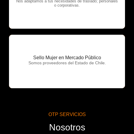
OTP Servicios
Nos adaptamos a tus necesidades de traslado; personales
o corporativas.
Sello Mujer en Mercado Público
OTP Servicios
Somos proveedores del Estado de Chile.
OTP SERVICIOS
Nosotros