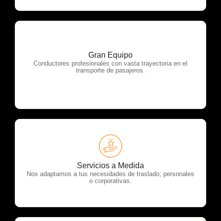
Gran Equipo
OTP Servicios
Conductores profesionales con vasta trayectoria en el
transporte de pasajeros.
OTP Servicios
Servicios a Medida
Nos adaptamos a tus necesidades de traslado; personales
o corporativas.