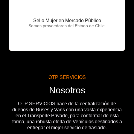
Sello Mujer en Mercado Público
OTP Servicios
Somos proveedores del Estado de Chile.
OTP SERVICIOS
Nosotros
OTP SERVICIOS nace de la centralización de
dueños de Buses y Vans con una vasta experiencia
en el Transporte Privado, para conformar de esta
forma, una robusta oferta de Vehículos destinados a
entregar el mejor servicio de traslado.