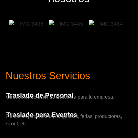
Nuestros Servicios
Traslado de Personal
Ofrecemos soluciones a medida para tu empresa.
Traslado para Eventos
Perfectos para bodas, congresos, ferias, productoras,
scout, etc.