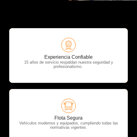
OTP Servicios
Experiencia Confiable
15 años de servicio respaldan nuestra seguridad y
profesionalismo.
OTP Servicios
Flota Segura
Vehículos modernos y equipados, cumpliendo todas las
normativas vigentes.