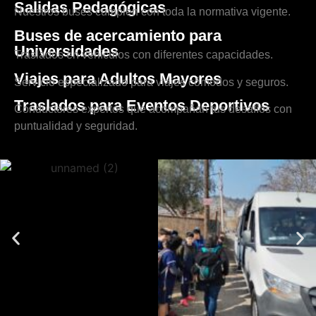
Salidas Pedagógicas
Nuestros buses cumplen con toda la normativa vigente.
Buses de acercamiento para
Universidades
Traslados en vehículos con diferentes capacidades.
Viajes para Adultos Mayores
Servicio especializado para viajes cómodos y seguros.
Traslados para Eventos Deportivos
Conductores expertos que acompañan tus desafíos con
puntualidad y seguridad.