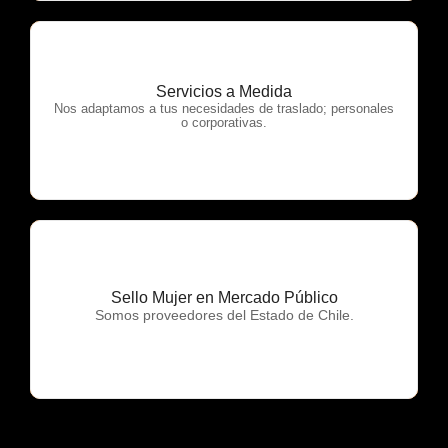
Servicios a Medida
OTP Servicios
Nos adaptamos a tus necesidades de traslado; personales
o corporativas.
Sello Mujer en Mercado Público
OTP Servicios
Somos proveedores del Estado de Chile.