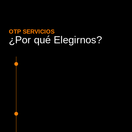
OTP SERVICIOS
¿Por qué Elegirnos?
15 Años de Experiencia y
Responsabilidad
Nuestra experiencia en el rubro nos avala. Contamos con
conductores altamente capacitados, respondemos de
manera rápida y eficiente, garantizando una experiencia de
viaje superior.
Proveedor Habilitado para Trabajar en
Mercado Público
Cumplimos con todas las normativas y una serie de
requisitos, según lo estipulado en la Ley 19.886, que nos