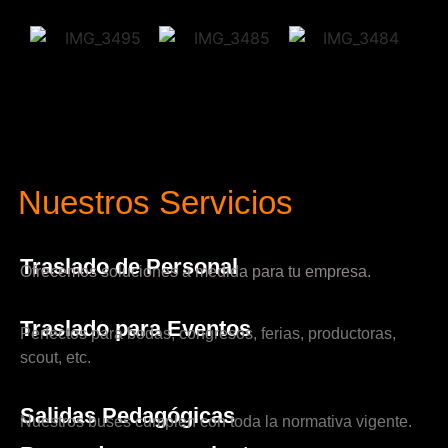
Nuestros Servicios
Traslado de Personal
Ofrecemos soluciones a medida para tu empresa.
Traslado para Eventos
Perfectos para bodas, congresos, ferias, productoras,
scout, etc.
Salidas Pedagógicas
Nuestros buses cumplen con toda la normativa vigente.