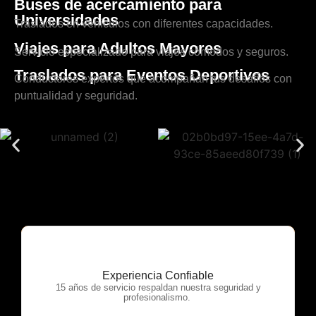
Buses de acercamiento para
Universidades
Traslados en vehículos con diferentes capacidades.
Viajes para Adultos Mayores
Servicio especializado para viajes cómodos y seguros.
Traslados para Eventos Deportivos
Conductores expertos que acompañan tus desafíos con
puntualidad y seguridad.
Experiencia Confiable
OTP Servicios
15 años de servicio respaldan nuestra seguridad y
profesionalismo.