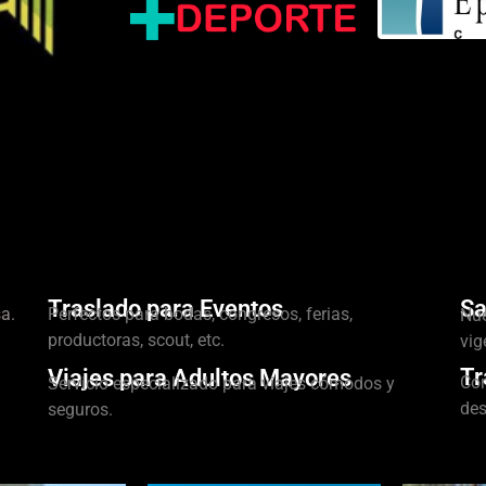
Traslado para Eventos
Sa
a.
Perfectos para bodas, congresos, ferias,
Nue
productoras, scout, etc.
vig
Tr
Viajes para Adultos Mayores
Con
Servicio especializado para viajes cómodos y
des
seguros.