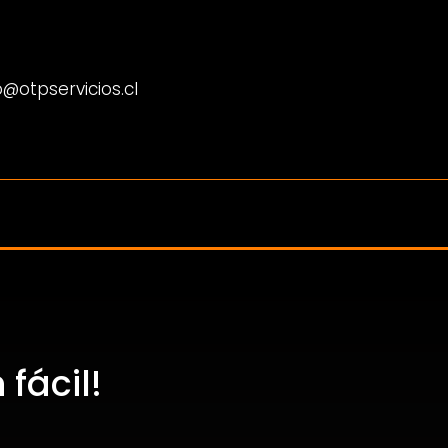
@otpservicios.cl
fácil!