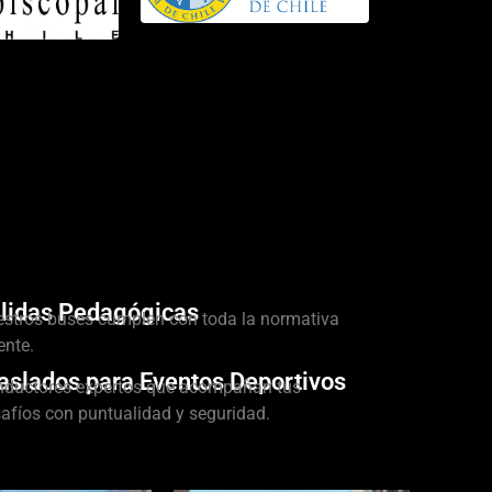
lidas Pedagógicas
stros buses cumplen con toda la normativa
ente.
aslados para Eventos Deportivos
ductores expertos que acompañan tus
afíos con puntualidad y seguridad.