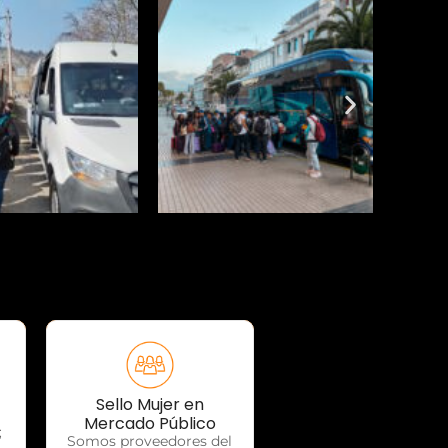
Sello Mujer en
OTP Servicios
Mercado Público
;
Somos proveedores del