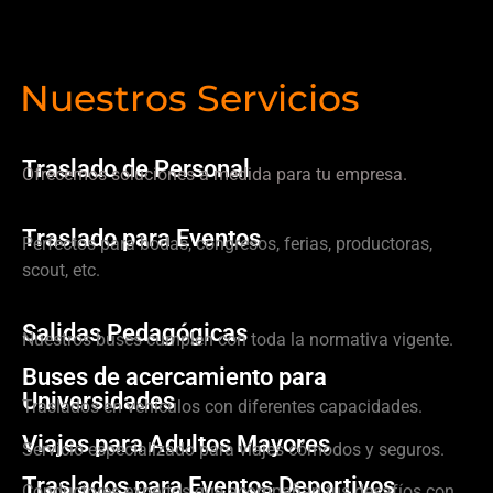
Nuestros Servicios
Traslado de Personal
Ofrecemos soluciones a medida para tu empresa.
Traslado para Eventos
Perfectos para bodas, congresos, ferias, productoras,
scout, etc.
Salidas Pedagógicas
Nuestros buses cumplen con toda la normativa vigente.
Buses de acercamiento para
Universidades
Traslados en vehículos con diferentes capacidades.
Viajes para Adultos Mayores
Servicio especializado para viajes cómodos y seguros.
Traslados para Eventos Deportivos
Conductores expertos que acompañan tus desafíos con