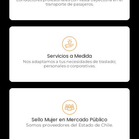
transporte de pasajeros.
OTP Servicios
Servicios a Medida
Nos adaptamos a tus necesidades de traslado;
personales o corporativas.
OTP Servicios
Sello Mujer en Mercado Público
Somos proveedores del Estado de Chile.