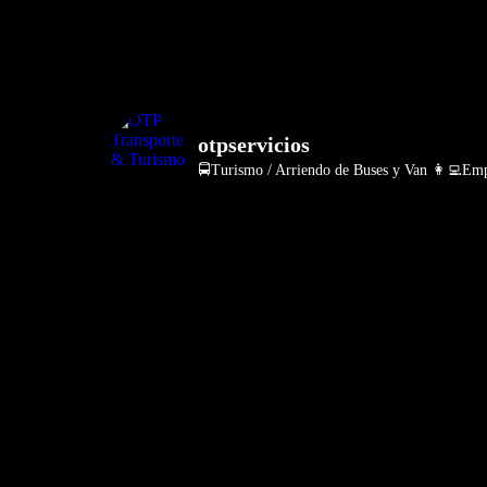
otpservicios
🚍Turismo / Arriendo de Buses y Van
👩‍💻Empr