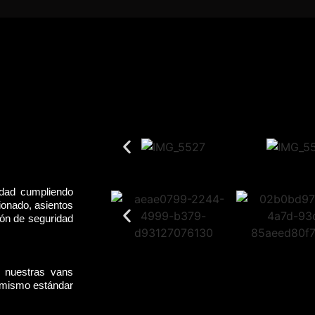
idad cumpliendo
ionado, asientos
rón de seguridad
, nuestras vans
l mismo estándar