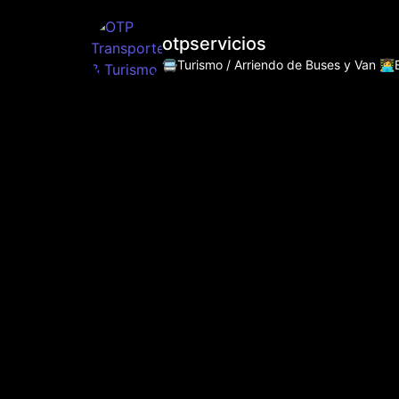
otpservicios
🚍Turismo / Arriendo de Buses y Van
👩‍