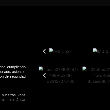
idad cumpliendo
ionado, asientos
rón de seguridad
, nuestras vans
l mismo estándar