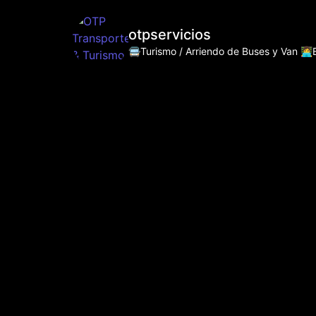
otpservicios
🚍Turismo / Arriendo de Buses y Van
👩‍