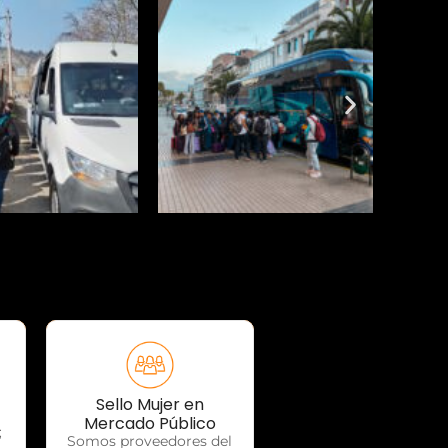
Sello Mujer en
OTP Servicios
Mercado Público
;
Somos proveedores del