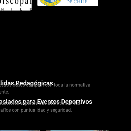
lidas Pedagógicas
stros buses cumplen con toda la normativa
ente.
aslados para Eventos Deportivos
ductores expertos que acompañan tus
afíos con puntualidad y seguridad.