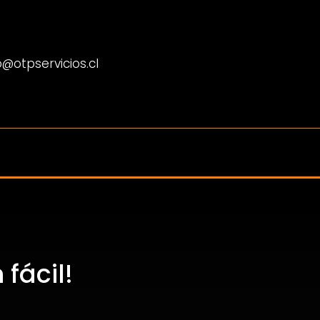
@otpservicios.cl
fácil!