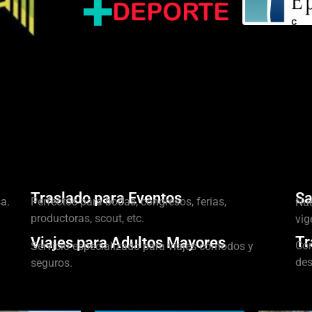
Traslado para Eventos
Sa
a.
Perfectos para bodas, congresos, ferias,
Nue
productoras, scout, etc.
vig
Tr
Viajes para Adultos Mayores
Con
Servicio especializado para viajes cómodos y
des
seguros.