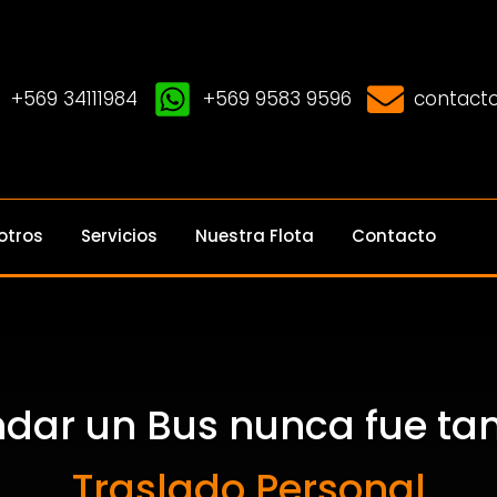
+569 34111984
+569 9583 9596
contacto
otros
Servicios
Nuestra Flota
Contacto
ndar un Bus nunca fue tan 
Eventos Corporativos
Traslado Personal