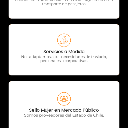
transporte de pasajeros.
OTP Servicios
Servicios a Medida
Nos adaptamos a tus necesidades de traslado;
personales o corporativas.
OTP Servicios
Sello Mujer en Mercado Público
Somos proveedores del Estado de Chile.