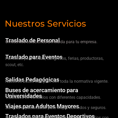
Nuestros Servicios
Traslado de Personal
Ofrecemos soluciones a medida para tu empresa.
Traslado para Eventos
Perfectos para bodas, congresos, ferias, productoras,
scout, etc.
Salidas Pedagógicas
Nuestros buses cumplen con toda la normativa vigente.
Buses de acercamiento para
Universidades
Traslados en vehículos con diferentes capacidades.
Viajes para Adultos Mayores
Servicio especializado para viajes cómodos y seguros.
Traslados para Eventos Deportivos
Conductores expertos que acompañan tus desafíos con