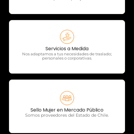
OTP Servicios
Servicios a Medida
Nos adaptamos a tus necesidades de traslado;
personales o corporativas.
OTP Servicios
Sello Mujer en Mercado Público
Somos proveedores del Estado de Chile.