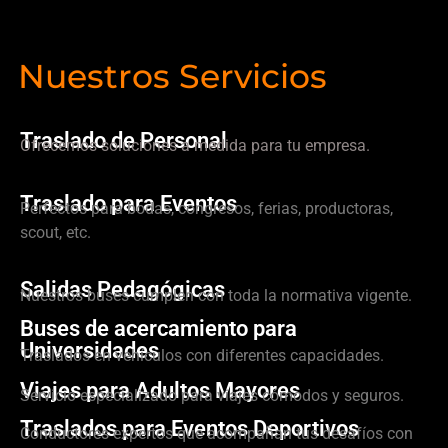
Nuestros Servicios
Traslado de Personal
Ofrecemos soluciones a medida para tu empresa.
Traslado para Eventos
Perfectos para bodas, congresos, ferias, productoras,
scout, etc.
Salidas Pedagógicas
Nuestros buses cumplen con toda la normativa vigente.
Buses de acercamiento para
Universidades
Traslados en vehículos con diferentes capacidades.
Viajes para Adultos Mayores
Servicio especializado para viajes cómodos y seguros.
Traslados para Eventos Deportivos
Conductores expertos que acompañan tus desafíos con