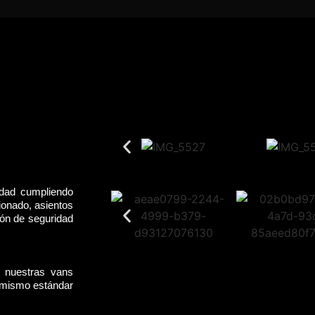
idad cumpliendo
ionado, asientos
rón de seguridad
, nuestras vans
l mismo estándar