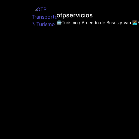
otpservicios
🚍Turismo / Arriendo de Buses y Van
👩‍