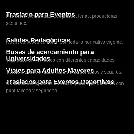
Traslado para Eventos
Perfectos para bodas, congresos, ferias, productoras,
scout, etc.
Salidas Pedagógicas
Nuestros buses cumplen con toda la normativa vigente.
Buses de acercamiento para
Universidades
Traslados en vehículos con diferentes capacidades.
Viajes para Adultos Mayores
Servicio especializado para viajes cómodos y seguros.
Traslados para Eventos Deportivos
Conductores expertos que acompañan tus desafíos con
puntualidad y seguridad.