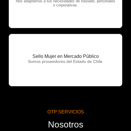
OTP Servicios
Nos adaptamos a tus necesidades de traslado; personales
o corporativas.
Sello Mujer en Mercado Público
OTP Servicios
Somos proveedores del Estado de Chile.
OTP SERVICIOS
Nosotros