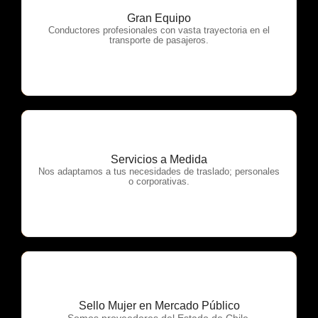
Gran Equipo
OTP Servicios
Conductores profesionales con vasta trayectoria en el
transporte de pasajeros.
Servicios a Medida
OTP Servicios
Nos adaptamos a tus necesidades de traslado; personales
o corporativas.
Sello Mujer en Mercado Público
OTP Servicios
Somos proveedores del Estado de Chile.