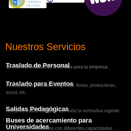
Nuestros Servicios
Traslado de Personal
Ofrecemos soluciones a medida para tu empresa.
Traslado para Eventos
Perfectos para bodas, congresos, ferias, productoras,
scout, etc.
Salidas Pedagógicas
Nuestros buses cumplen con toda la normativa vigente.
Buses de acercamiento para
Universidades
Traslados en vehículos con diferentes capacidades.