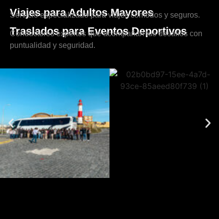
Viajes para Adultos Mayores
Servicio especializado para viajes cómodos y seguros.
Traslados para Eventos Deportivos
Conductores expertos que acompañan tus desafíos con
puntualidad y seguridad.