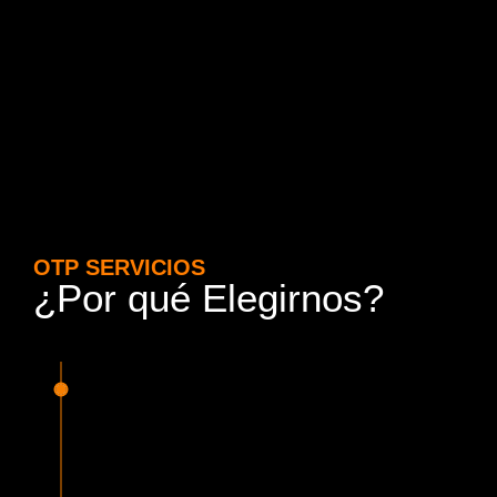
OTP SERVICIOS
¿Por qué Elegirnos?
15 Años de Experiencia y
Responsabilidad
Nuestra experiencia en el rubro nos avala. Contamos con
conductores altamente capacitados, respondemos de
manera rápida y eficiente, garantizando una experiencia de
viaje superior.