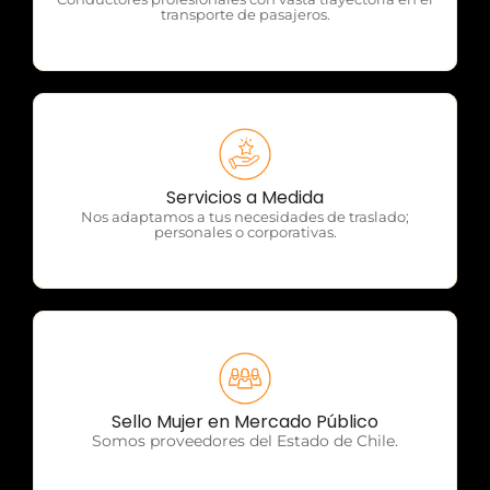
transporte de pasajeros.
OTP Servicios
Servicios a Medida
Nos adaptamos a tus necesidades de traslado;
personales o corporativas.
OTP Servicios
Sello Mujer en Mercado Público
Somos proveedores del Estado de Chile.