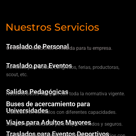
Nuestros Servicios
Traslado de Personal
Ofrecemos soluciones a medida para tu empresa.
Traslado para Eventos
Perfectos para bodas, congresos, ferias, productoras,
scout, etc.
Salidas Pedagógicas
Nuestros buses cumplen con toda la normativa vigente.
Buses de acercamiento para
Universidades
Traslados en vehículos con diferentes capacidades.
Viajes para Adultos Mayores
Servicio especializado para viajes cómodos y seguros.
Traslados para Eventos Deportivos
Conductores expertos que acompañan tus desafíos con