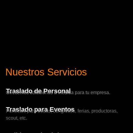
Nuestros Servicios
Traslado de Personal
Ofrecemos soluciones a medida para tu empresa.
Traslado para Eventos
Perfectos para bodas, congresos, ferias, productoras,
scout, etc.