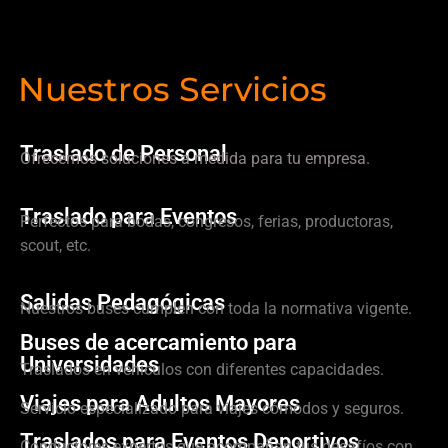
Nuestros Servicios
Traslado de Personal
Ofrecemos soluciones a medida para tu empresa.
Traslado para Eventos
Perfectos para bodas, congresos, ferias, productoras,
scout, etc.
Salidas Pedagógicas
Nuestros buses cumplen con toda la normativa vigente.
Buses de acercamiento para
Universidades
Traslados en vehículos con diferentes capacidades.
Viajes para Adultos Mayores
Servicio especializado para viajes cómodos y seguros.
Traslados para Eventos Deportivos
Conductores expertos que acompañan tus desafíos con