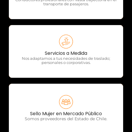
transporte de pasajeros.
OTP Servicios
Servicios a Medida
Nos adaptamos a tus necesidades de traslado;
personales o corporativas.
OTP Servicios
Sello Mujer en Mercado Público
Somos proveedores del Estado de Chile.