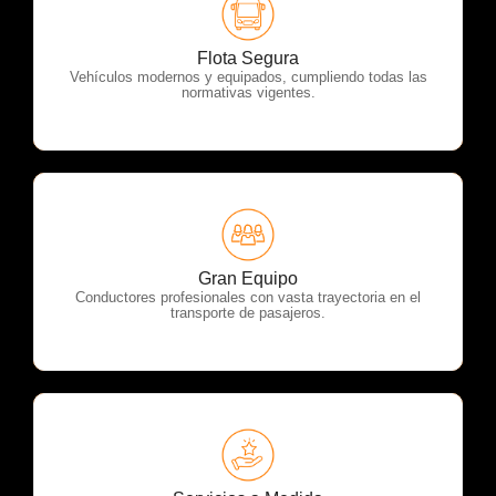
OTP Servicios
Flota Segura
Vehículos modernos y equipados, cumpliendo todas las
normativas vigentes.
OTP Servicios
Gran Equipo
Conductores profesionales con vasta trayectoria en el
transporte de pasajeros.
OTP Servicios