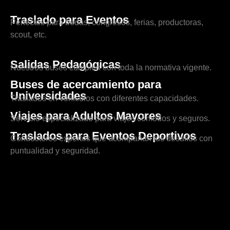
Traslado para Eventos
Perfectos para bodas, congresos, ferias, productoras,
scout, etc.
Salidas Pedagógicas
Nuestros buses cumplen con toda la normativa vigente.
Buses de acercamiento para
Universidades
Traslados en vehículos con diferentes capacidades.
Viajes para Adultos Mayores
Servicio especializado para viajes cómodos y seguros.
Traslados para Eventos Deportivos
Conductores expertos que acompañan tus desafíos con
puntualidad y seguridad.