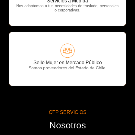
Servicios a Medida
Nos adaptamos a tus necesidades de traslado; personales
o corporativas.
OTP Servicios
Sello Mujer en Mercado Público
Somos proveedores del Estado de Chile.
OTP SERVICIOS
Nosotros