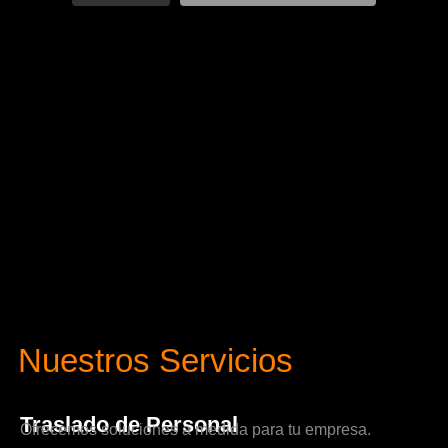
Nuestros Servicios
Traslado de Personal
Ofrecemos soluciones a medida para tu empresa.