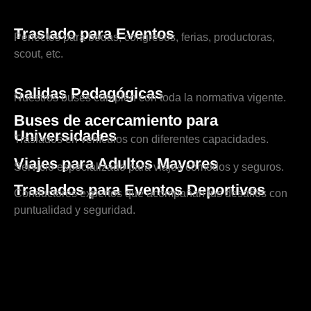
Traslado para Eventos
Perfectos para bodas, congresos, ferias, productoras,
scout, etc.
Salidas Pedagógicas
Nuestros buses cumplen con toda la normativa vigente.
Buses de acercamiento para
Universidades
Traslados en vehículos con diferentes capacidades.
Viajes para Adultos Mayores
Servicio especializado para viajes cómodos y seguros.
Traslados para Eventos Deportivos
Conductores expertos que acompañan tus desafíos con
puntualidad y seguridad.