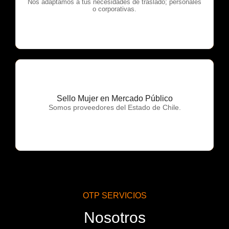
OTP Servicios
Nos adaptamos a tus necesidades de traslado; personales
o corporativas.
Sello Mujer en Mercado Público
OTP Servicios
Somos proveedores del Estado de Chile.
OTP SERVICIOS
Nosotros