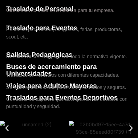
Traslado de Personal
Ofrecemos soluciones a medida para tu empresa.
Traslado para Eventos
Perfectos para bodas, congresos, ferias, productoras,
scout, etc.
Salidas Pedagógicas
Nuestros buses cumplen con toda la normativa vigente.
Buses de acercamiento para
Universidades
Traslados en vehículos con diferentes capacidades.
Viajes para Adultos Mayores
Servicio especializado para viajes cómodos y seguros.
Traslados para Eventos Deportivos
Conductores expertos que acompañan tus desafíos con
puntualidad y seguridad.