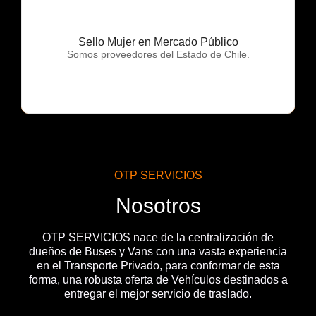
Sello Mujer en Mercado Público
OTP Servicios
Somos proveedores del Estado de Chile.
OTP SERVICIOS
Nosotros
OTP SERVICIOS nace de la centralización de
dueños de Buses y Vans con una vasta experiencia
en el Transporte Privado, para conformar de esta
forma, una robusta oferta de Vehículos destinados a
entregar el mejor servicio de traslado.