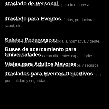
Traslado de Personal
Ofrecemos soluciones a medida para tu empresa.
Traslado para Eventos
Perfectos para bodas, congresos, ferias, productoras,
scout, etc.
Salidas Pedagógicas
Nuestros buses cumplen con toda la normativa vigente.
Buses de acercamiento para
Universidades
Traslados en vehículos con diferentes capacidades.
Viajes para Adultos Mayores
Servicio especializado para viajes cómodos y seguros.
Traslados para Eventos Deportivos
Conductores expertos que acompañan tus desafíos con
puntualidad y seguridad.