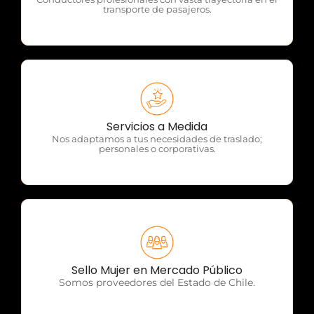
transporte de pasajeros.
OTP Servicios
Servicios a Medida
Nos adaptamos a tus necesidades de traslado;
personales o corporativas.
OTP Servicios
Sello Mujer en Mercado Público
Somos proveedores del Estado de Chile.