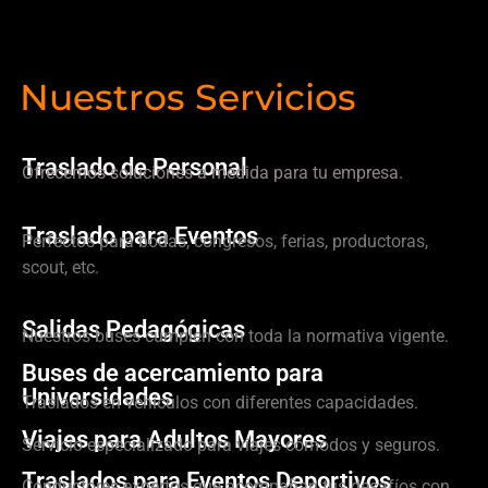
Nuestros Servicios
Traslado de Personal
Ofrecemos soluciones a medida para tu empresa.
Traslado para Eventos
Perfectos para bodas, congresos, ferias, productoras,
scout, etc.
Salidas Pedagógicas
Nuestros buses cumplen con toda la normativa vigente.
Buses de acercamiento para
Universidades
Traslados en vehículos con diferentes capacidades.
Viajes para Adultos Mayores
Servicio especializado para viajes cómodos y seguros.
Traslados para Eventos Deportivos
Conductores expertos que acompañan tus desafíos con