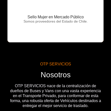
Sello Mujer en Mercado Público
OTP Servicios
Somos proveedores del Estado de Chile.
OTP SERVICIOS
Nosotros
OTP SERVICIOS nace de la centralización de
dueños de Buses y Vans con una vasta experiencia
en el Transporte Privado, para conformar de esta
forma, una robusta oferta de Vehículos destinados a
entregar el mejor servicio de traslado.