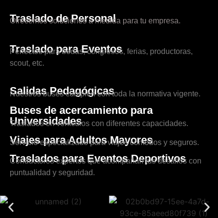
Traslado de Personal
Ofrecemos soluciones a medida para tu empresa.
Traslado para Eventos
Perfectos para bodas, congresos, ferias, productoras,
scout, etc.
Salidas Pedagógicas
Nuestros buses cumplen con toda la normativa vigente.
Buses de acercamiento para
Universidades
Traslados en vehículos con diferentes capacidades.
Viajes para Adultos Mayores
Servicio especializado para viajes cómodos y seguros.
Traslados para Eventos Deportivos
Conductores expertos que acompañan tus desafíos con
puntualidad y seguridad.