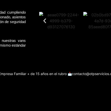
idad cumpliendo
ionado, asientos
rón de seguridad
, nuestras vans
l mismo estándar
Empresa Familiar + de 15 años en el rubro
📩contacto@otpservicios.c