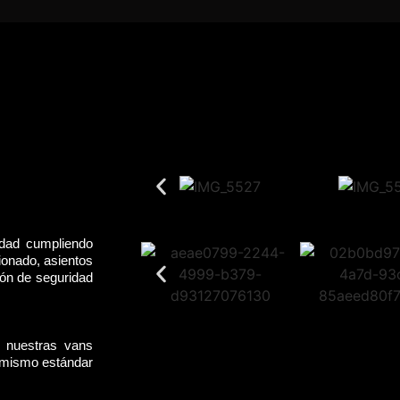
idad cumpliendo
ionado, asientos
rón de seguridad
, nuestras vans
l mismo estándar