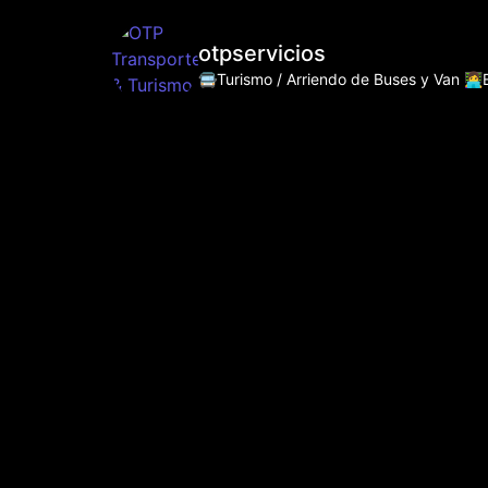
otpservicios
🚍Turismo / Arriendo de Buses y Van
👩‍