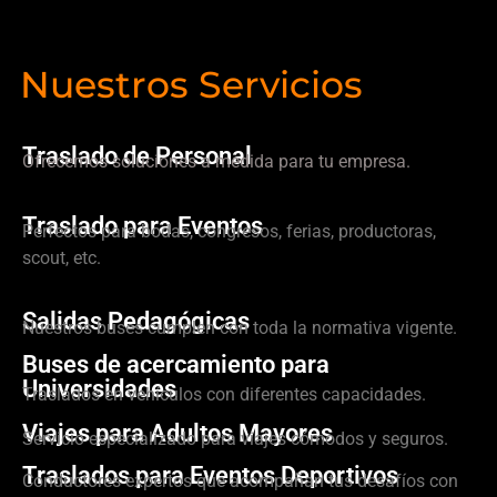
Nuestros Servicios
Traslado de Personal
Ofrecemos soluciones a medida para tu empresa.
Traslado para Eventos
Perfectos para bodas, congresos, ferias, productoras,
scout, etc.
Salidas Pedagógicas
Nuestros buses cumplen con toda la normativa vigente.
Buses de acercamiento para
Universidades
Traslados en vehículos con diferentes capacidades.
Viajes para Adultos Mayores
Servicio especializado para viajes cómodos y seguros.
Traslados para Eventos Deportivos
Conductores expertos que acompañan tus desafíos con