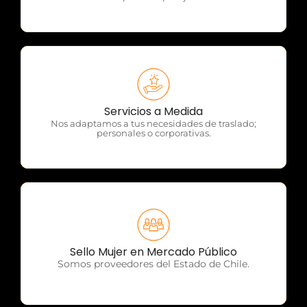
OTP Servicios
Servicios a Medida
Nos adaptamos a tus necesidades de traslado;
personales o corporativas.
OTP Servicios
Sello Mujer en Mercado Público
Somos proveedores del Estado de Chile.