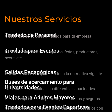
Nuestros Servicios
Traslado de Personal
Ofrecemos soluciones a medida para tu empresa.
Traslado para Eventos
Perfectos para bodas, congresos, ferias, productoras,
scout, etc.
Salidas Pedagógicas
Nuestros buses cumplen con toda la normativa vigente.
Buses de acercamiento para
Universidades
Traslados en vehículos con diferentes capacidades.
Viajes para Adultos Mayores
Servicio especializado para viajes cómodos y seguros.
Traslados para Eventos Deportivos
Conductores expertos que acompañan tus desafíos con