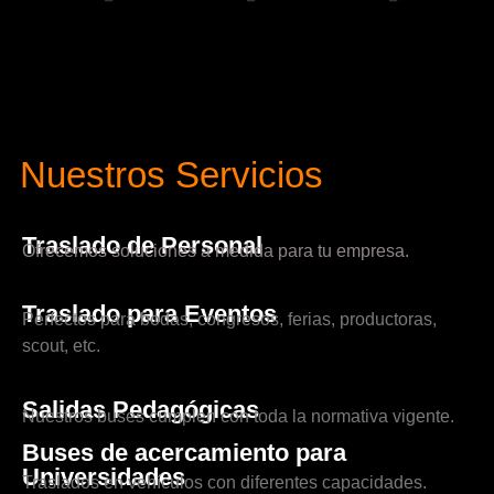
Nuestros Servicios
Traslado de Personal
Ofrecemos soluciones a medida para tu empresa.
Traslado para Eventos
Perfectos para bodas, congresos, ferias, productoras,
scout, etc.
Salidas Pedagógicas
Nuestros buses cumplen con toda la normativa vigente.
Buses de acercamiento para
Universidades
Traslados en vehículos con diferentes capacidades.