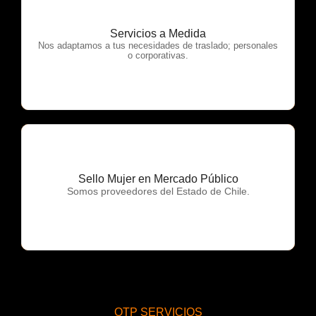
Servicios a Medida
OTP Servicios
Nos adaptamos a tus necesidades de traslado; personales
o corporativas.
Sello Mujer en Mercado Público
OTP Servicios
Somos proveedores del Estado de Chile.
OTP SERVICIOS