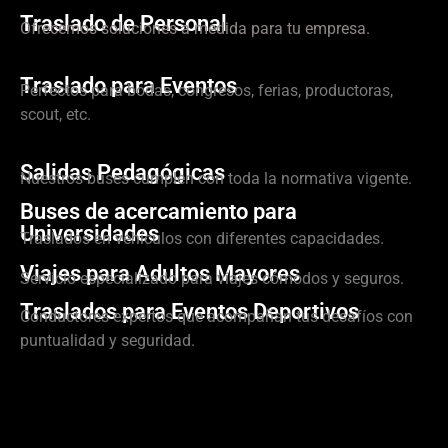
Traslado de Personal
Ofrecemos soluciones a medida para tu empresa.
Traslado para Eventos
Perfectos para bodas, congresos, ferias, productoras,
scout, etc.
Salidas Pedagógicas
Nuestros buses cumplen con toda la normativa vigente.
Buses de acercamiento para
Universidades
Traslados en vehículos con diferentes capacidades.
Viajes para Adultos Mayores
Servicio especializado para viajes cómodos y seguros.
Traslados para Eventos Deportivos
Conductores expertos que acompañan tus desafíos con
puntualidad y seguridad.