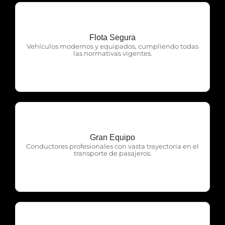
Flota Segura
OTP Servicios
Vehículos modernos y equipados, cumpliendo todas
las normativas vigentes.
Gran Equipo
OTP Servicios
Conductores profesionales con vasta trayectoria en el
transporte de pasajeros.