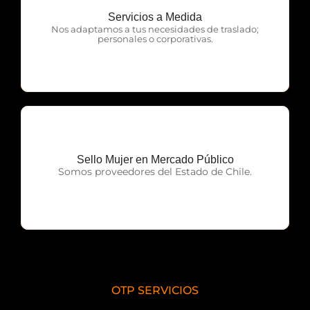
Servicios a Medida
OTP Servicios
Nos adaptamos a tus necesidades de traslado;
personales o corporativas.
Sello Mujer en Mercado Público
OTP Servicios
Somos proveedores del Estado de Chile.
OTP SERVICIOS