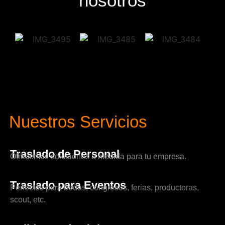
nosotros
Nuestros Servicios
Traslado de Personal
Ofrecemos soluciones a medida para tu empresa.
Traslado para Eventos
Perfectos para bodas, congresos, ferias, productoras,
scout, etc.