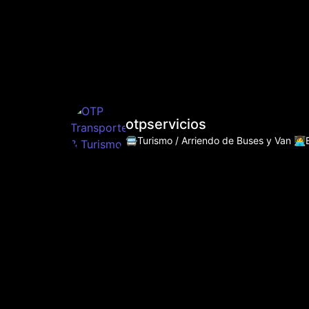
otpservicios
🚍Turismo / Arriendo de Buses y Van
👩‍