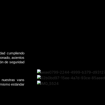
idad cumpliendo
ionado, asientos
rón de seguridad
, nuestras vans
l mismo estándar