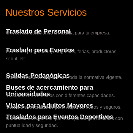
Nuestros Servicios
Traslado de Personal
Ofrecemos soluciones a medida para tu empresa.
Traslado para Eventos
Perfectos para bodas, congresos, ferias, productoras,
scout, etc.
Salidas Pedagógicas
Nuestros buses cumplen con toda la normativa vigente.
Buses de acercamiento para
Universidades
Traslados en vehículos con diferentes capacidades.
Viajes para Adultos Mayores
Servicio especializado para viajes cómodos y seguros.
Traslados para Eventos Deportivos
Conductores expertos que acompañan tus desafíos con
puntualidad y seguridad.