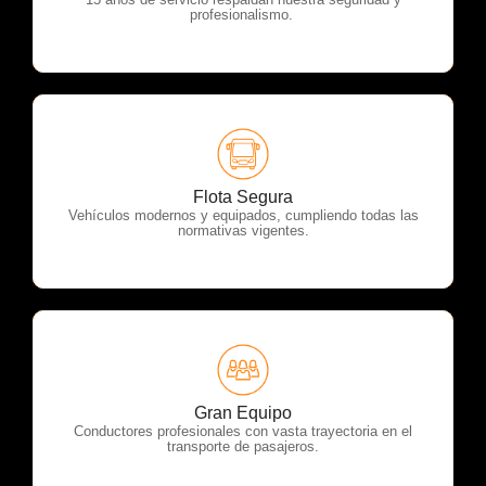
profesionalismo.
OTP Servicios
Flota Segura
Vehículos modernos y equipados, cumpliendo todas las
normativas vigentes.
OTP Servicios
Gran Equipo
Conductores profesionales con vasta trayectoria en el
transporte de pasajeros.