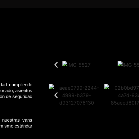
idad cumpliendo
ionado, asientos
rón de seguridad
, nuestras vans
l mismo estándar