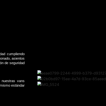
idad cumpliendo
ionado, asientos
rón de seguridad
, nuestras vans
l mismo estándar