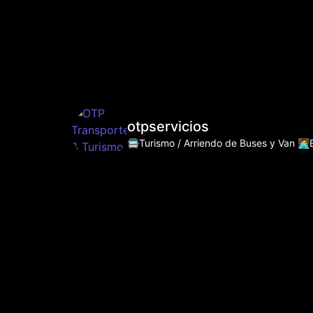
otpservicios
🚍Turismo / Arriendo de Buses y Van
👩‍