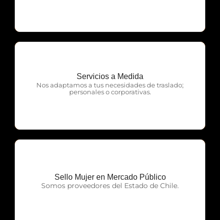
Servicios a Medida
OTP Servicios
Nos adaptamos a tus necesidades de traslado;
personales o corporativas.
Sello Mujer en Mercado Público
OTP Servicios
Somos proveedores del Estado de Chile.