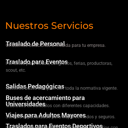
Nuestros Servicios
Traslado de Personal
Ofrecemos soluciones a medida para tu empresa.
Traslado para Eventos
Perfectos para bodas, congresos, ferias, productoras,
scout, etc.
Salidas Pedagógicas
Nuestros buses cumplen con toda la normativa vigente.
Buses de acercamiento para
Universidades
Traslados en vehículos con diferentes capacidades.
Viajes para Adultos Mayores
Servicio especializado para viajes cómodos y seguros.
Traslados para Eventos Deportivos
Conductores expertos que acompañan tus desafíos con