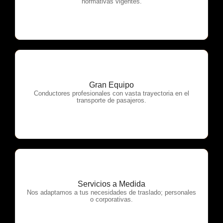
normativas vigentes.
Gran Equipo
OTP Servicios
Conductores profesionales con vasta trayectoria en el
transporte de pasajeros.
Servicios a Medida
OTP Servicios
Nos adaptamos a tus necesidades de traslado; personales
o corporativas.