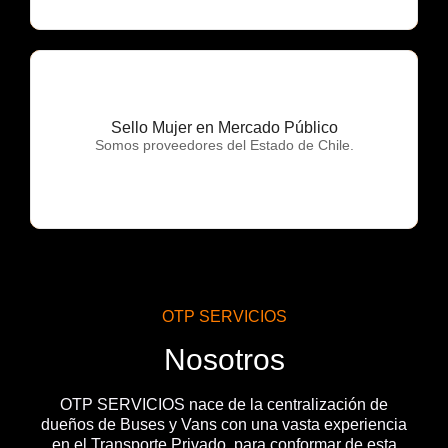
Sello Mujer en Mercado Público
OTP Servicios
Somos proveedores del Estado de Chile.
OTP SERVICIOS
Nosotros
OTP SERVICIOS nace de la centralización de
dueños de Buses y Vans con una vasta experiencia
en el Transporte Privado, para conformar de esta