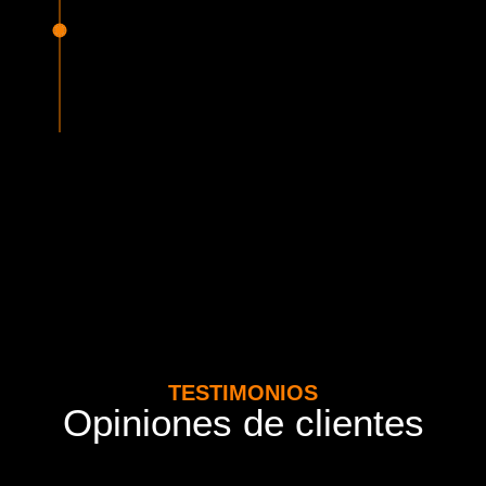
Seguridad Garantizada
Todos nuestros vehículos están equipados con la más
avanzada tecnología en seguridad, cumpliendo con la
normativa vigente del MTT. Además contamos con seguros
adicionales por cada pasajero.
TESTIMONIOS
Opiniones de clientes