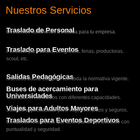
Nuestros Servicios
Traslado de Personal
Ofrecemos soluciones a medida para tu empresa.
Traslado para Eventos
Perfectos para bodas, congresos, ferias, productoras,
scout, etc.
Salidas Pedagógicas
Nuestros buses cumplen con toda la normativa vigente.
Buses de acercamiento para
Universidades
Traslados en vehículos con diferentes capacidades.
Viajes para Adultos Mayores
Servicio especializado para viajes cómodos y seguros.
Traslados para Eventos Deportivos
Conductores expertos que acompañan tus desafíos con
puntualidad y seguridad.