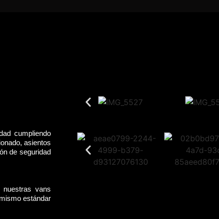
idad cumpliendo
ionado, asientos
rón de seguridad
, nuestras vans
l mismo estándar