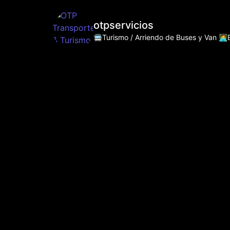
otpservicios
🚍Turismo / Arriendo de Buses y Van
👩‍