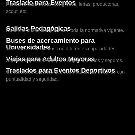
Traslado para Eventos
Perfectos para bodas, congresos, ferias, productoras,
scout, etc.
Salidas Pedagógicas
Nuestros buses cumplen con toda la normativa vigente.
Buses de acercamiento para
Universidades
Traslados en vehículos con diferentes capacidades.
Viajes para Adultos Mayores
Servicio especializado para viajes cómodos y seguros.
Traslados para Eventos Deportivos
Conductores expertos que acompañan tus desafíos con
puntualidad y seguridad.