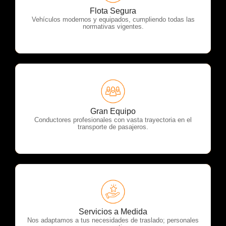
OTP Servicios
Flota Segura
Vehículos modernos y equipados, cumpliendo todas las
normativas vigentes.
OTP Servicios
Gran Equipo
Conductores profesionales con vasta trayectoria en el
transporte de pasajeros.
OTP Servicios
Servicios a Medida
Nos adaptamos a tus necesidades de traslado; personales