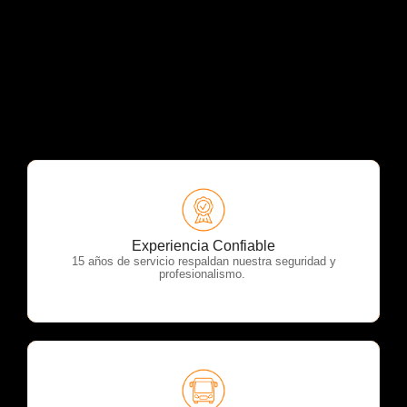
OTP Servicios
Experiencia Confiable
15 años de servicio respaldan nuestra seguridad y
profesionalismo.