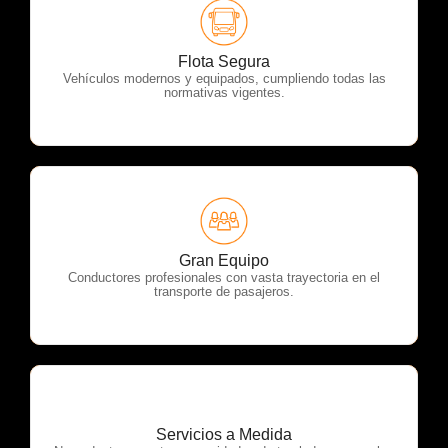
OTP Servicios
Flota Segura
Vehículos modernos y equipados, cumpliendo todas las
normativas vigentes.
OTP Servicios
Gran Equipo
Conductores profesionales con vasta trayectoria en el
transporte de pasajeros.
Servicios a Medida