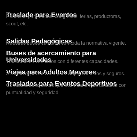
Traslado para Eventos
Perfectos para bodas, congresos, ferias, productoras,
scout, etc.
Salidas Pedagógicas
Nuestros buses cumplen con toda la normativa vigente.
Buses de acercamiento para
Universidades
Traslados en vehículos con diferentes capacidades.
Viajes para Adultos Mayores
Servicio especializado para viajes cómodos y seguros.
Traslados para Eventos Deportivos
Conductores expertos que acompañan tus desafíos con
puntualidad y seguridad.