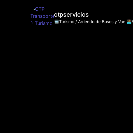
otpservicios
🚍Turismo / Arriendo de Buses y Van
👩‍