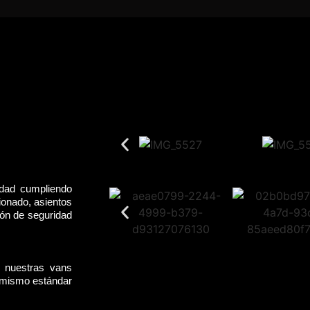
idad cumpliendo
ionado, asientos
rón de seguridad
, nuestras vans
l mismo estándar