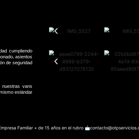
idad cumpliendo
ionado, asientos
rón de seguridad
, nuestras vans
l mismo estándar
Empresa Familiar + de 15 años en el rubro
📩contacto@otpservicios.c