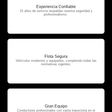
Experiencia Confiable
OTP Servicios
15 años de servicio respaldan nuestra seguridad y
profesionalismo.
Flota Segura
OTP Servicios
Vehículos modernos y equipados, cumpliendo todas las
normativas vigentes.
Gran Equipo
OTP Servicios
Conductores profesionales con vasta trayectoria en el