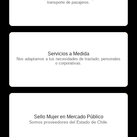
transporte de pasajeros.
Servicios a Medida
OTP Servicios
Nos adaptamos a tus necesidades de traslado; personales
o corporativas.
Sello Mujer en Mercado Público
OTP Servicios
Somos proveedores del Estado de Chile.