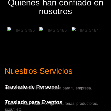
Quienes han confiado en
nosotros
Nuestros Servicios
Traslado de Personal
Ofrecemos soluciones a medida para tu empresa.
Traslado para Eventos
Perfectos para bodas, congresos, ferias, productoras,
scout, etc.