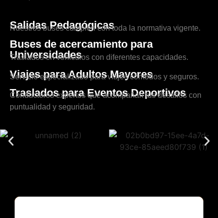
Salidas Pedagógicas
Nuestros buses cumplen con toda la normativa vigente.
Buses de acercamiento para
Universidades
Traslados en vehículos con diferentes capacidades.
Viajes para Adultos Mayores
Servicio especializado para viajes cómodos y seguros.
Traslados para Eventos Deportivos
Conductores expertos que acompañan tus desafíos con
puntualidad y seguridad.