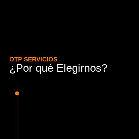
OTP SERVICIOS
¿Por qué Elegirnos?
15 Años de Experiencia y
Responsabilidad
Nuestra experiencia en el rubro nos avala. Contamos con
conductores altamente capacitados, respondemos de
manera rápida y eficiente, garantizando una experiencia de
viaje superior.
Proveedor Habilitado para Trabajar en