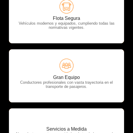
OTP Servicios
Flota Segura
Vehículos modernos y equipados, cumpliendo todas las
normativas vigentes.
OTP Servicios
Gran Equipo
Conductores profesionales con vasta trayectoria en el
transporte de pasajeros.
Servicios a Medida