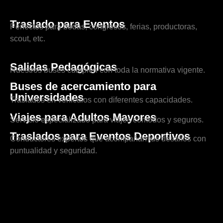
Traslado para Eventos
Perfectos para bodas, congresos, ferias, productoras,
scout, etc.
Salidas Pedagógicas
Nuestros buses cumplen con toda la normativa vigente.
Buses de acercamiento para
Universidades
Traslados en vehículos con diferentes capacidades.
Viajes para Adultos Mayores
Servicio especializado para viajes cómodos y seguros.
Traslados para Eventos Deportivos
Conductores expertos que acompañan tus desafíos con
puntualidad y seguridad.