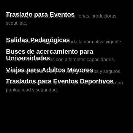
Traslado para Eventos
Perfectos para bodas, congresos, ferias, productoras,
scout, etc.
Salidas Pedagógicas
Nuestros buses cumplen con toda la normativa vigente.
Buses de acercamiento para
Universidades
Traslados en vehículos con diferentes capacidades.
Viajes para Adultos Mayores
Servicio especializado para viajes cómodos y seguros.
Traslados para Eventos Deportivos
Conductores expertos que acompañan tus desafíos con
puntualidad y seguridad.