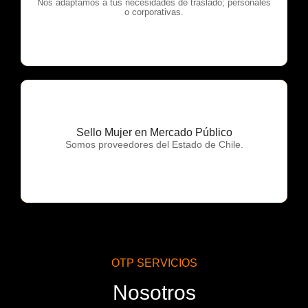
OTP Servicios
Nos adaptamos a tus necesidades de traslado; personales
o corporativas.
Sello Mujer en Mercado Público
OTP Servicios
Somos proveedores del Estado de Chile.
OTP SERVICIOS
Nosotros