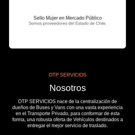
Sello Mujer en Mercado Público
OTP Servicios
Somos proveedores del Estado de Chile.
OTP SERVICIOS
Nosotros
OTP SERVICIOS nace de la centralización de
dueños de Buses y Vans con una vasta experiencia
en el Transporte Privado, para conformar de esta
forma, una robusta oferta de Vehículos destinados a
entregar el mejor servicio de traslado.