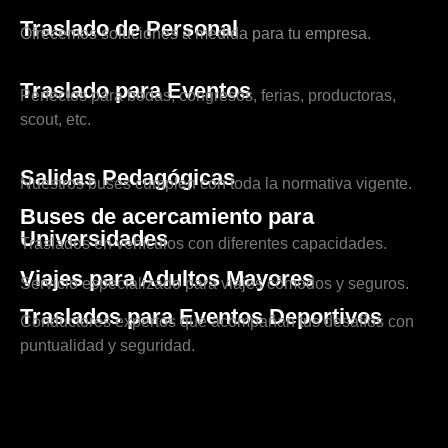
Traslado de Personal
Ofrecemos soluciones a medida para tu empresa.
Traslado para Eventos
Perfectos para bodas, congresos, ferias, productoras,
scout, etc.
Salidas Pedagógicas
Nuestros buses cumplen con toda la normativa vigente.
Buses de acercamiento para
Universidades
Traslados en vehículos con diferentes capacidades.
Viajes para Adultos Mayores
Servicio especializado para viajes cómodos y seguros.
Traslados para Eventos Deportivos
Conductores expertos que acompañan tus desafíos con
puntualidad y seguridad.