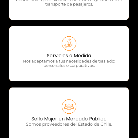
transporte de pasajeros.
OTP Servicios
Servicios a Medida
Nos adaptamos a tus necesidades de traslado;
personales o corporativas.
OTP Servicios
Sello Mujer en Mercado Público
Somos proveedores del Estado de Chile.