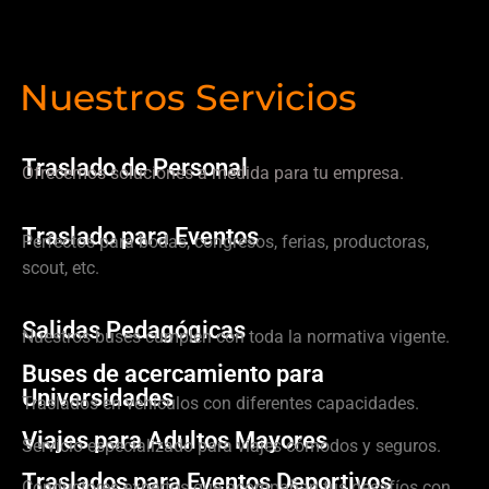
Nuestros Servicios
Traslado de Personal
Ofrecemos soluciones a medida para tu empresa.
Traslado para Eventos
Perfectos para bodas, congresos, ferias, productoras,
scout, etc.
Salidas Pedagógicas
Nuestros buses cumplen con toda la normativa vigente.
Buses de acercamiento para
Universidades
Traslados en vehículos con diferentes capacidades.
Viajes para Adultos Mayores
Servicio especializado para viajes cómodos y seguros.
Traslados para Eventos Deportivos
Conductores expertos que acompañan tus desafíos con