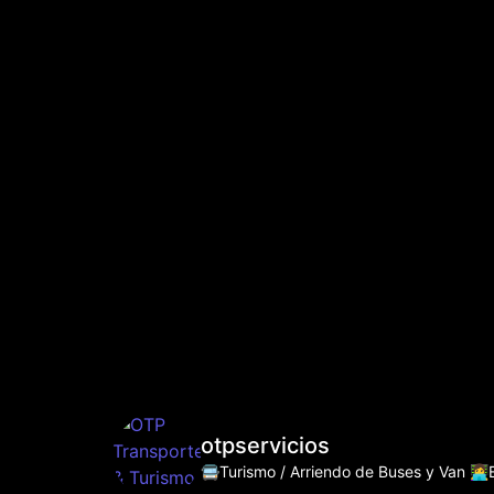
otpservicios
🚍Turismo / Arriendo de Buses y Van
👩‍