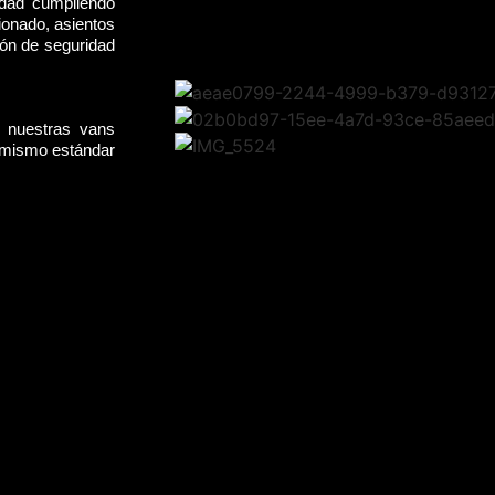
idad cumpliendo
ionado, asientos
rón de seguridad
, nuestras vans
l mismo estándar